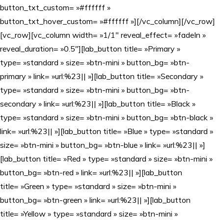
button_txt_custom= »#ffffff »
button_txt_hover_custom= »#ffffff »][/vc_column][/vc_row]
[vc_row][vc_column width= »1/1″ reveal_effect= »fadeIn »
reveal_duration= »0.5″][lab_button title= »Primary »
type= »standard » size= »btn-mini » button_bg= »btn-
primary » link= »url:%23|| »][lab_button title= »Secondary »
type= »standard » size= »btn-mini » button_bg= »btn-
secondary » link= »url:%23|| »][lab_button title= »Black »
type= »standard » size= »btn-mini » button_bg= »btn-black »
link= »url:%23|| »][lab_button title= »Blue » type= »standard »
size= »btn-mini » button_bg= »btn-blue » link= »url:%23|| »]
[lab_button title= »Red » type= »standard » size= »btn-mini »
button_bg= »btn-red » link= »url:%23|| »][lab_button
title= »Green » type= »standard » size= »btn-mini »
button_bg= »btn-green » link= »url:%23|| »][lab_button
title= »Yellow » type= »standard » size= »btn-mini »