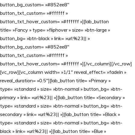
button_bg_custom= »#852ee8″
button_txt_custom= »#ffffff »
button_txt_hover_custom= »#ffffff »][lab_button
title= »Fancy » type= »fliphover » size= »btn-large »
button_bg= »btn-black » link= »url:%23|| »
button_bg_custom= »#852ee8″
button_txt_custom= »#ffffff »
button_txt_hover_custom= »#ffffff »][/vc_column][/vc_row]
[vc_row][vc_column width= »1/1″ reveal_effect= »fadeIn »
reveal_duration= »0.5″][lab_button title= »Primary »
type= »standard » size= »btn-normal » button_bg= »btn-
primary » link= »url:%23|| »][lab_button title= »Secondary »
type= »standard » size= »btn-normal » button_bg= »btn-
secondary » link= »url:%23|| »][lab_button title= »Black »
type= »standard » size= »btn-normal » button_bg= »btn-
black » link= »url:%23|| »][lab_button title= »Blue »