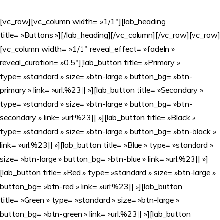
[vc_row][vc_column width= »1/1″][lab_heading
title= »Buttons »][/lab_heading][/vc_column][/vc_row][vc_row]
[vc_column width= »1/1″ reveal_effect= »fadeIn »
reveal_duration= »0.5″][lab_button title= »Primary »
type= »standard » size= »btn-large » button_bg= »btn-
primary » link= »url:%23|| »][lab_button title= »Secondary »
type= »standard » size= »btn-large » button_bg= »btn-
secondary » link= »url:%23|| »][lab_button title= »Black »
type= »standard » size= »btn-large » button_bg= »btn-black »
link= »url:%23|| »][lab_button title= »Blue » type= »standard »
size= »btn-large » button_bg= »btn-blue » link= »url:%23|| »]
[lab_button title= »Red » type= »standard » size= »btn-large »
button_bg= »btn-red » link= »url:%23|| »][lab_button
title= »Green » type= »standard » size= »btn-large »
button_bg= »btn-green » link= »url:%23|| »][lab_button