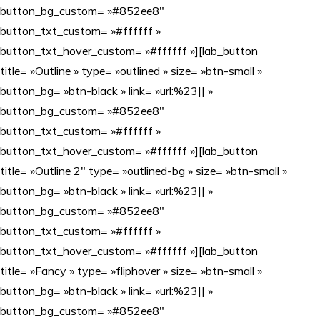
button_bg_custom= »#852ee8″
button_txt_custom= »#ffffff »
button_txt_hover_custom= »#ffffff »][lab_button
title= »Outline » type= »outlined » size= »btn-small »
button_bg= »btn-black » link= »url:%23|| »
button_bg_custom= »#852ee8″
button_txt_custom= »#ffffff »
button_txt_hover_custom= »#ffffff »][lab_button
title= »Outline 2″ type= »outlined-bg » size= »btn-small »
button_bg= »btn-black » link= »url:%23|| »
button_bg_custom= »#852ee8″
button_txt_custom= »#ffffff »
button_txt_hover_custom= »#ffffff »][lab_button
title= »Fancy » type= »fliphover » size= »btn-small »
button_bg= »btn-black » link= »url:%23|| »
button_bg_custom= »#852ee8″