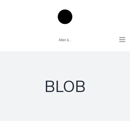
Passer
au
contenu
Aller à...
BLOB